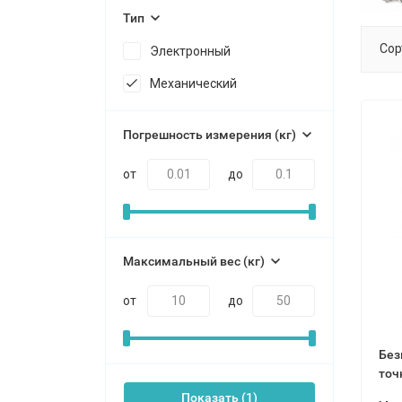
Тип
Сор
Электронный
Механический
Погрешность измерения (кг)
от
до
Максимальный вес (кг)
от
до
Без
точ
Показать