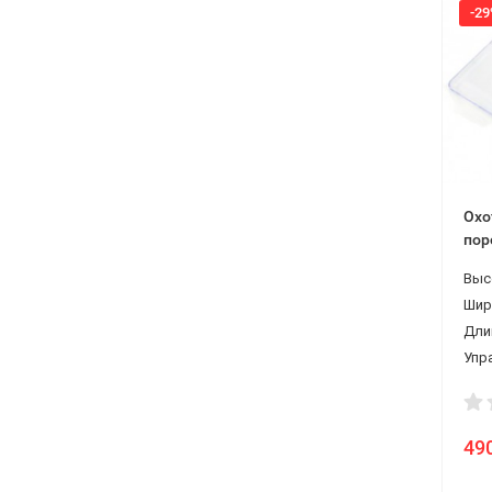
-2
Охо
пор
гра
Выс
Шир
Дли
Упр
49