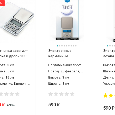
9%
тничьи весы для
Электронные
Элект
оха и дроби 200
карманные
ложка
мм 0,01 гр.
портативные
500 г 0
ота:
3 см
По увлечениям профессиям:
врачу, охотн
Высота
ювелирные весы
ина:
8 см
Повод:
23 февраля, день рождения, новый год, день учителя
Ширина
0,01 г Орбита мини
на:
15 см
500 граммовые
Высота:
3 см
Длина:
авление:
Кнопочное
Ширина:
8 см
Управл
0
590
₽
₽
690
₽
590
₽