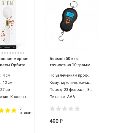
ронная мерная
Безмен 50 кг с
Электрон
 весы Орбита
точностью 10 грамм
весы H3 5
,1 г
точность 
ику, рыбаку, учителю
:
4 см
По увлечениям профессиям:
охотнику, рыба
Управлени
:
10 см
Кому:
мужчине, женщине, жене, папе (отцу), маме, дедушке, бабушке
Особеннос
27 см
Повод:
23 февраля, 8 марта, новый год, новоселье
Назначени
ение:
Кнопочное
Питание:
AAA
3
отзыва
490
1 221
₽
₽