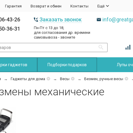
Гарантия
Возврат и обмен
Контакты
Ещё
06-43-26
Заказать звонок
info@greatga
50-36-31
Пн-Пт с 13 до 18,
для согласования др. времени
самовывоза - звоните
рки гаджетов
Подборки подарков
Лупы оч
я
Гаджеты для дома
Весы
Безмен, ручные весы
змены механические