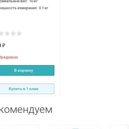
симальный вес:
10 кг
решность измерения:
0.1 кг
0
₽
Предзаказ
В корзину
Купить в 1 клик
комендуем