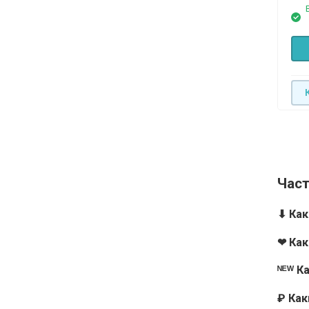
Час
⬇ Ка
❤ Как
ᴺᴱᵂ К
₽ Ка