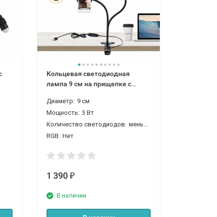
с
Кольцевая светодиодная
лампа 9 см на прищепке с
держателем для телефона
Диаметр:
9 см
Мощность:
3 Вт
Количество светодиодов:
меньше 100
RGB:
Нет
1 390
₽
В наличии