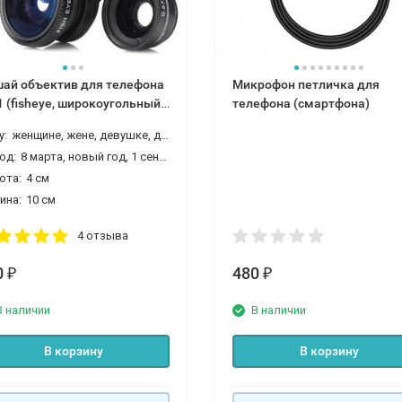
ай объектив для телефона
Микрофон петличка для
 1 (fisheye, широкоугольный,
телефона (смартфона)
ро)
у:
женщине, жене, девушке, девочке, дочке, внучке, сестре, подруге
од:
8 марта, новый год, 1 сентября (день знаний)
ота:
4 см
ина:
10 см
4 отзыва
0
480
₽
₽
В наличии
В наличии
В корзину
В корзину