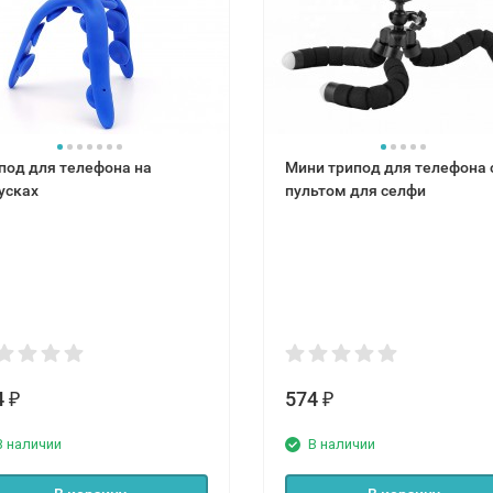
под для телефона на
Мини трипод для телефона 
усках
пультом для селфи
4
574
₽
₽
В наличии
В наличии