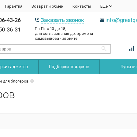
Гарантия
Возврат и обмен
Контакты
Ещё
06-43-26
Заказать звонок
info@greatga
50-36-31
Пн-Пт с 13 до 18,
для согласования др. времени
самовывоза - звоните
рки гаджетов
Подборки подарков
Лупы оч
ы для блогеров
ров