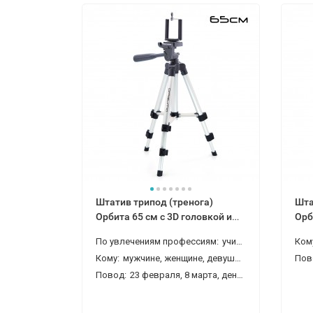
Штатив трипод (тренога)
Шта
Орбита 65 см с 3D головкой и
Орб
уровнем для смартфонов и
уро
По увлечениям профессиям:
учителю
Ком
фотоаппаратов
фот
Кому:
мужчине, женщине, девушке, парню, детям (ребенку), дочке, сыну, другу, подруге, коллеге
Пов
Повод:
23 февраля, 8 марта, день рождения, новый год, новоселье, свадьба, день учителя