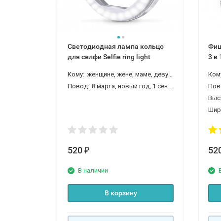
Светодиодная лампа кольцо
Фиш
для селфи Selfie ring light
3 в
мак
Кому:
женщине, жене, маме, девушке, любимой, девочке, дочке, внучке, подруге
Ком
Повод:
8 марта, новый год, 1 сентября (день знаний)
Пов
Выс
Шир
520
52
₽
В наличии
В корзину