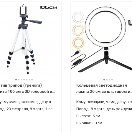
тив трипод (тренога)
Кольцевая светодиодная
ита 106 см с 3D головкой и
лампа 26 см со штативом и
внем для смартфонов и
держателем
у:
мужчине, женщине, девушке, парню, детям (ребенку), мальчику, девочке, дочке, сыну, брату, сестре, другу, подруге
Кому:
женщине, маме, девушке, любимой, девочке, внучке, сестре, под
оаппаратов
од:
23 февраля, 8 марта, 1 сентября (день знаний)
Повод:
8 марта, день рождения, новый год, на 14 февраля (день святого валентина), н
Высота:
5 см
Ширина:
30 см