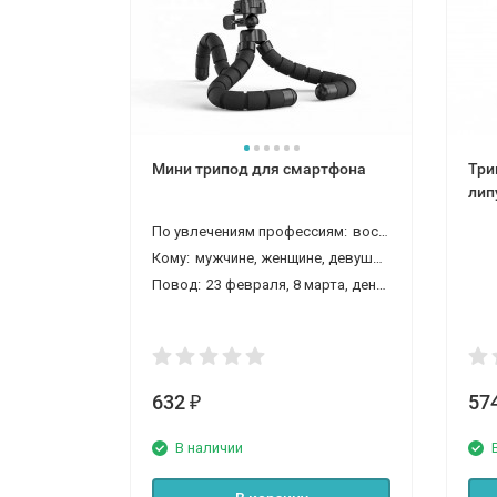
Мини трипод для смартфона
Три
лип
По увлечениям профессиям:
воспитателю
Кому:
мужчине, женщине, девушке, парню, детям (ребенку), мальчику, девочке, дочке, сыну, внуку, внучке, брату, сестре, другу, подруге, коллеге
Повод:
23 февраля, 8 марта, день рождения, новый год, новоселье
632
57
₽
В наличии