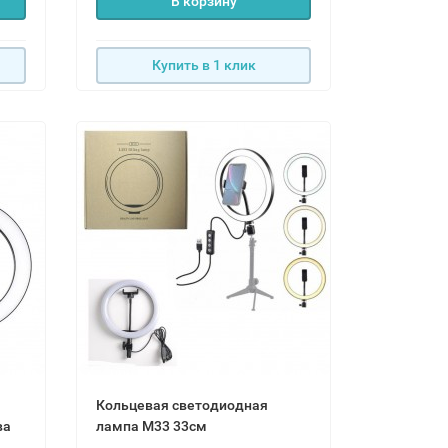
В корзину
Купить в 1 клик
Кольцевая светодиодная
ива
лампа M33 33см