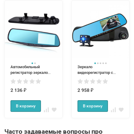
Автомобильный
Зеркало
регистратор зеркало
видеорегистратор с
OR51
камерой заднего вида
Vehicle Blackbox
2 136
2 958
₽
₽
В корзину
В корзину
Часто задаваемые вопросы про