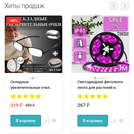
Хиты продаж
-48%
Складные
Светодиодная фитолента
увеличительные очки
лента для растений и
Фокус Плюс
рассады SPLE светло
розовое свечение
219
полный спектр 1м
267
420
₽
₽
₽
В корзину
В корзину