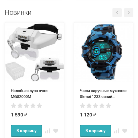
Новинки
Налобная лупа очки
Часы наручные мужские
MG82000M
Skmei 1233 синий
камуфляж
1 590
1 120
₽
₽
В корзину
В корзину