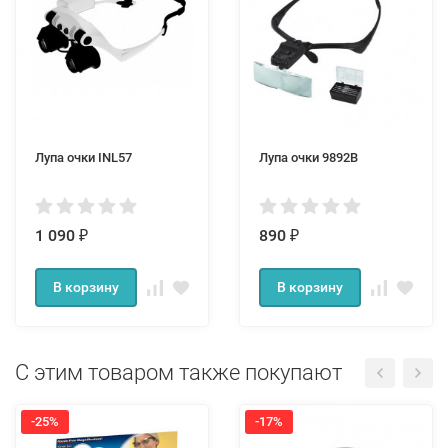
Лупа очки INL57
Лупа очки 9892B
1 090
890
₽
₽
В корзину
В корзину
С этим товаром также покупают
-25%
-17%