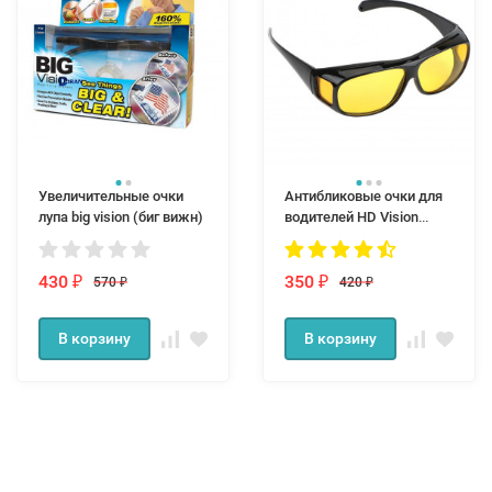
Увеличительные очки
Антибликовые очки для
лупа big vision (биг вижн)
водителей HD Vision
Wraparounds
430
350
570
420
₽
₽
₽
₽
В корзину
В корзину