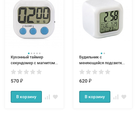
Кухонный таймер
Будильник с
секундомер с магнитом
меняющейся подсветкой
на холодильник
куб хамелеон ORTD-007
570
620
₽
₽
В корзину
В корзину