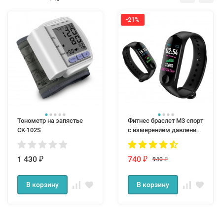
-21%
Тонометр на запястье
Фитнес браслет M3 спорт
CK-102S
с измерением давления
и пульса
1 430
740
940
₽
₽
₽
В корзину
В корзину