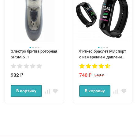
Электро бритва роторная
Фитнес браслет M3 спорт
SPSM-511
с измерением давления
и пульса
932
740
940
₽
₽
₽
В корзину
В корзину