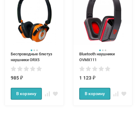
Беспроводные блютуз
Bluetooth наушники
наушники ORX5
OVMX111
985
1 123
₽
₽
В корзину
В корзину