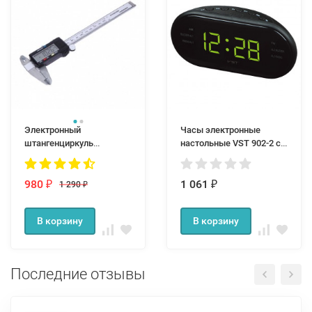
Электронный
Часы электронные
штангенциркуль
настольные VST 902-2 c
цифровой с
радио зеленые цифры
глубиномером 150 мм
0,01 мм металл
980
1 061
1 290
₽
₽
₽
В корзину
В корзину
Последние отзывы