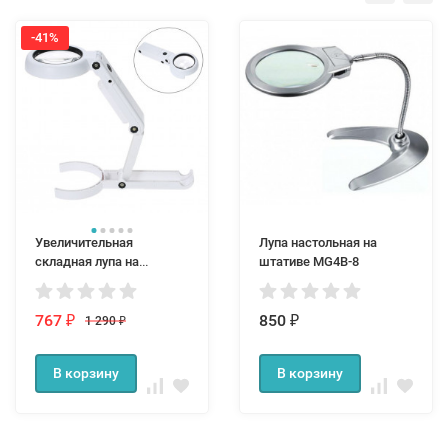
-41%
Увеличительная
Лупа настольная на
складная лупа на
штативе MG4B-8
штативе с подсветкой
5x/11х-75мм
767
850
1 290
₽
₽
₽
В корзину
В корзину