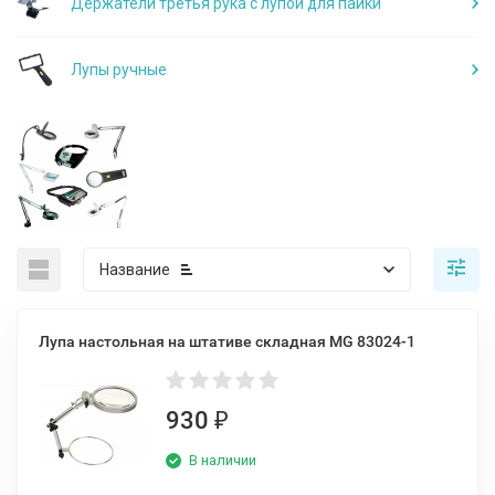
Держатели третья рука с лупой для пайки
Лупы ручные
Название
Лупа настольная на штативе складная MG 83024-1
930
₽
В наличии