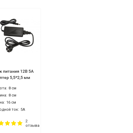
к питания 12В 5А
птер 5,5*2,5 мм
ота:
8 см
ина:
8 см
на:
16 см
одной ток:
5А
2
отзыва