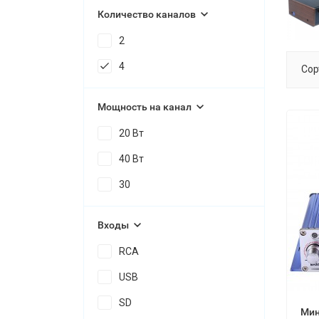
Количество каналов
2
4
Сор
Мощность на канал
20 Вт
40 Вт
30
Входы
RCA
USB
SD
Мин