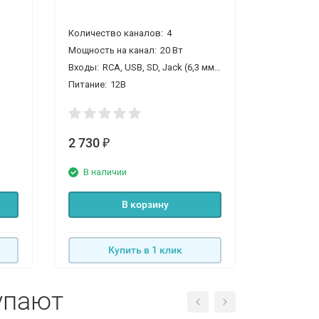
Количество каналов:
4
Мощность на канал:
20 Вт
Входы:
RCA, USB, SD, Jack (6,3 мм) под микрофон
Питание:
12В
2 730
₽
В наличии
В корзину
Купить в 1 клик
упают