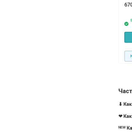
67
Час
⬇ Ка
❤ Как
ᴺᴱᵂ К