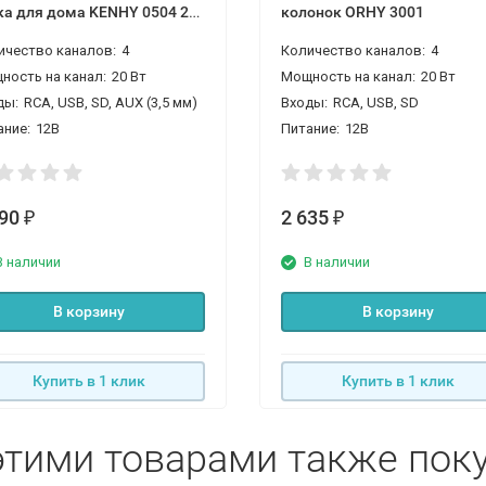
ка для дома KENHY 0504 20
колонок ORHY 3001
ичество каналов:
4
Количество каналов:
4
ность на канал:
20 Вт
Мощность на канал:
20 Вт
ды:
RCA, USB, SD, AUX (3,5 мм)
Входы:
RCA, USB, SD
ание:
12В
Питание:
12В
690
2 635
₽
₽
В наличии
В наличии
В корзину
В корзину
Купить в 1 клик
Купить в 1 клик
этими товарами также пок