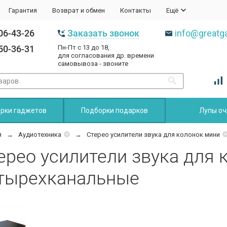
Гарантия
Возврат и обмен
Контакты
Ещё
06-43-26
Заказать звонок
info@greatga
50-36-31
Пн-Пт с 13 до 18,
для согласования др. времени
самовывоза - звоните
рки гаджетов
Подборки подарков
Лупы оч
я
Аудиотехника
Стерео усилители звука для колонок мини
ерео усилители звука для 
тырехканальные