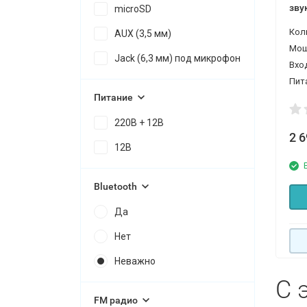
зву
microSD
Вт
Кол
AUX (3,5 мм)
Мощ
Jack (6,3 мм) под микрофон
Вхо
Пит
Питание
220В + 12В
2 
12В
Bluetooth
Да
Нет
Неважно
С 
FM радио