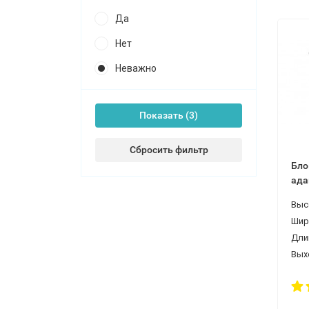
Да
Нет
Неважно
Показать
Сбросить фильтр
Бло
ада
Выс
Шир
Дли
Вых