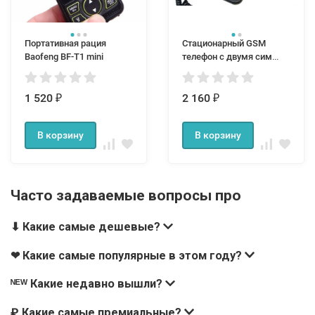
Портативная рация
Cтационарный GSM
Baofeng BF-T1 mini
телефон c двумя сим
картами ORLS981
1 520
2 160
₽
₽
В корзину
В корзину
Часто задаваемые вопросы про
⬇ Какие самые дешевые?
❤ Какие самые популярные в этом году?
ᴺᴱᵂ Какие недавно вышли?
₽ Какие самые премиальные?