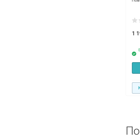
Пов
1 
По