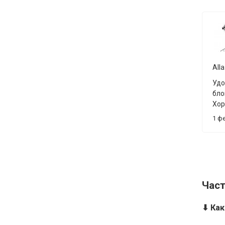
Alla
Удо
бло
Хор
рег
1 ф
све
Час
⬇ Ка