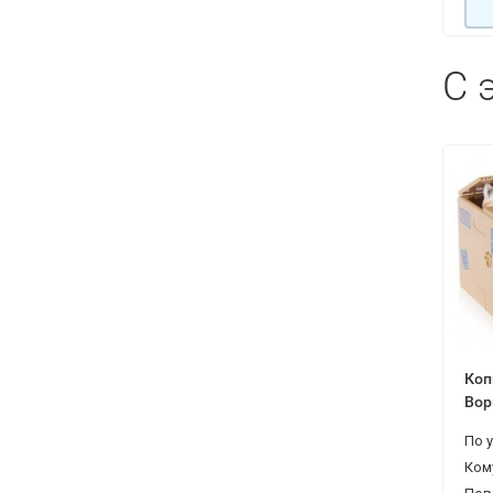
С 
Коп
Вор
Ком