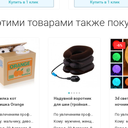
Купить в 1 клик
Купить в 1 клик
этими товарами также пок
-6%
илка кот
Надувной воротник
3d све
ишка Orange
для шеи (тройная
ночник
лечебная подушка)
см 9 ц
По увлечениям профессиям:
воспитателю
По увлечениям профессиям:
врачу, трене
при остеохондрозе
у:
мальчику, девочке, дочке, внуку, внучке, подруге
Кому:
мужчине, женщине, жене, папе (отцу), дедушке, бабушке
Кому:
мужчине, 