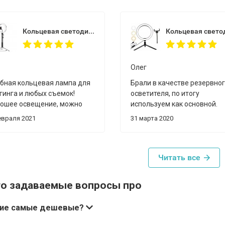
Кольцевая светодиодная лампа 26 см с держателем и штативом
Олег
бная кольцевая лампа для
Брали в качестве резервно
гинга и любых съемок!
осветителя, по итогу
ошее освещение, можно
используем как основной.
улировать температуру
Старый алиэкспрессовский
евраля 2021
31 марта 2020
та. Все нравится).
сильно грелся, шумел и не 
столько настроек по свету.
Прикрутили новое кольцо н
штангу-штатив старого кол
Читать все
и наслаждаемся. Спасибо з
оперативную отправку и
то задаваемые вопросы про
хорошую паковку!
кие самые дешевые?