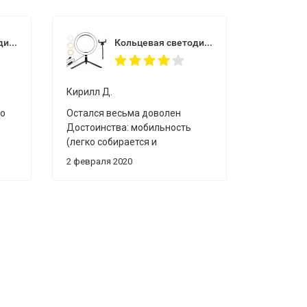
Кольцевая светодиодная лампа 26 см со штативом и держателем
Кольцевая светодиодная лампа 26 см со штативом и держателем
Кирилл Д.
го
Остался весьма доволен
Достоинства: мобильность
(легко собирается и
разбирается, в разобранном
2 февраля 2020
имел
состоянии не занимает мнго
места), несколько уровней
а
яркости, три варианта
ьца
цветовой температуры,
а
устойчивая тренога,
регулировка наклона кольца,
регулировка положения и
наклона телефона, качество
сборки недостатки: отсутствие
в комплекте поставки блока