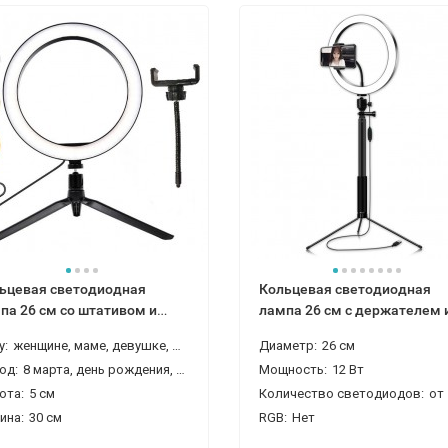
ьцевая светодиодная
Кольцевая светодиодная
па 26 см со штативом и
лампа 26 см с держателем 
жателем
штативом
у:
женщине, маме, девушке, любимой, девочке, внучке, сестре, подруге
Диаметр:
26 см
од:
8 марта, день рождения, новый год, на 14 февраля (день святого валентина), новоселье
Мощность:
12 Вт
ота:
5 см
Количество светодиодов:
от 100 
ина:
30 см
RGB:
Нет