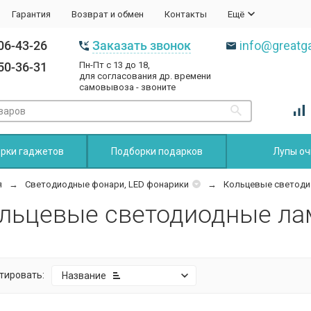
Гарантия
Возврат и обмен
Контакты
Ещё
06-43-26
Заказать звонок
info@greatga
50-36-31
Пн-Пт с 13 до 18,
для согласования др. времени
самовывоза - звоните
рки гаджетов
Подборки подарков
Лупы оч
я
Светодиодные фонари, LED фонарики
Кольцевые светод
льцевые светодиодные ла
тировать:
Название