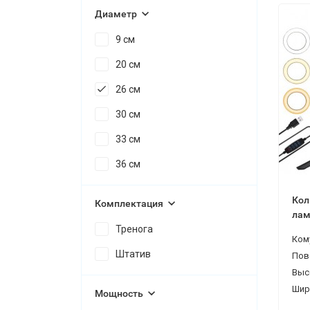
Диаметр
9 см
20 см
26 см
30 см
33 см
36 см
Кол
Комплектация
лам
Тренога
дер
Ком
Штатив
Пов
Выс
Шир
Мощность