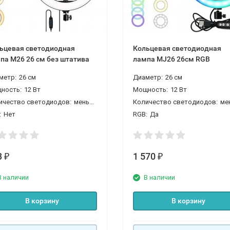
ьцевая светодиодная
Кольцевая светодиодная
лампа M26 26 см без штатива
лампа MJ26 26см RGB
метр:
26 см
Диаметр:
26 см
ность:
12 Вт
Мощность:
12 Вт
ичество светодиодов:
меньше 100
Количество светодиодов:
меньше
:
Нет
RGB:
Да
3
1 570
₽
₽
В наличии
В наличии
В корзину
В корзину