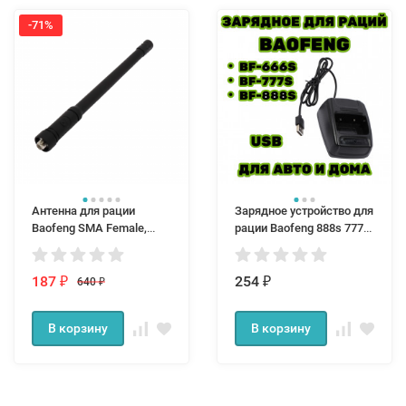
-71%
Антенна для рации
Зарядное устройство для
Baofeng SMA Female,
рации Baofeng 888s 777s
400-470 МГц
666s 888 777 666 стакан
зарядка ток зу 500mA
187
254
640
₽
₽
₽
В корзину
В корзину