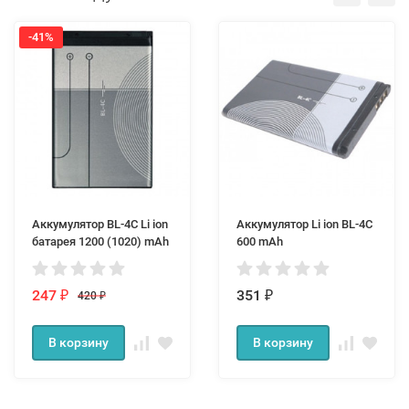
-41%
Аккумулятор BL-4C Li ion
Аккумулятор Li ion BL-4C
батарея 1200 (1020) mAh
600 mAh
247
351
420
₽
₽
₽
В корзину
В корзину