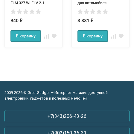
ELM 327 WI FI V 2.1
для автомобиля
KONNWEI KW-680
940
3 881
₽
₽
В корзину
В корзину
2009-2026 © GreatGadget — Интернет магазин доступной
электроники, гаджетов и полезных мелочей
+7(343)206-43-26
+7(902)150-36-31