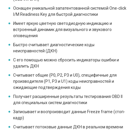
Оснащен уникальной запатентованной системой One-click
I/M Readiness Key для быстрой диагностики
Имеет яркую цветную светодиодную индикацию и
встроенный динамик для визуального и звукового
оповещения
Быстро считывает диагностические коды
неисправностей (ДКН)
С его помощью можно сбросить индикаторы ошибки и
удалить ДКН
Считывает общие (P0, P2, P3 и U0), специфичные для
производителя (P1, P3 и U1) коды неисправностей и
ожидающие подтверждения коды
Получает расширенные результаты тестирования OBD II
для специальных систем диагностики
Записывает и воспроизводит данные Freeze frame (стоп-
кадр)
Считывает потоковые данные ДКН в реальном времени