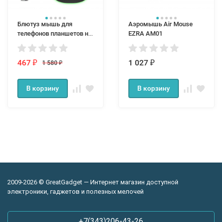
Блютуз мышь для
Аэромышь Air Mouse
телефонов планшетов на
EZRA AM01
андроид мышка
bluetooth android черная
467
1 027
1 580
₽
₽
₽
В корзину
В корзину
2009-2026 © GreatGadget — Интернет магазин доступной
электроники, гаджетов и полезных мелочей
+7(343)206-43-26