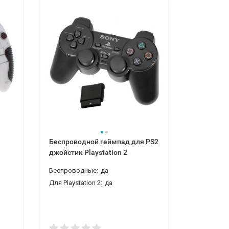
Беспроводной геймпад для PS2
Беспрово
джойстик Playstation 2
PS2, PS3
Беспроводные:
да
Беспровод
Для Playstation 2:
да
Для компь
Для Playsta
Для Playsta