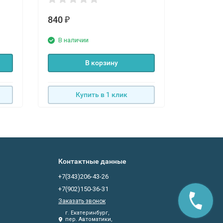
840
890
₽
₽
В наличии
В нали
В корзину
Купить в 1 клик
К
Контактные данные
+7(343)206-43-26
+7(902)150-36-31
Заказать звонок
г. Екатеринбург,
пер. Автоматики,