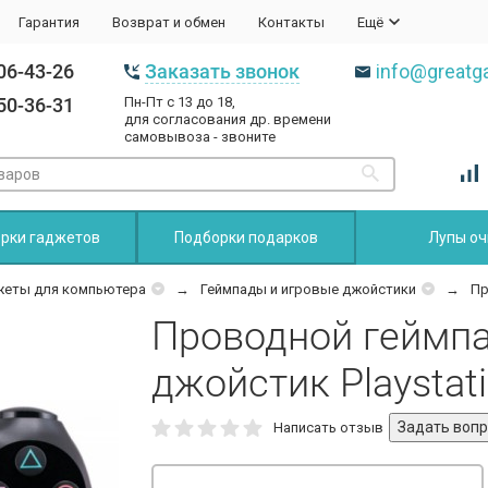
Гарантия
Возврат и обмен
Контакты
Ещё
06-43-26
Заказать звонок
info@greatga
50-36-31
Пн-Пт с 13 до 18,
для согласования др. времени
самовывоза - звоните
рки гаджетов
Подборки подарков
Лупы оч
жеты для компьютера
Геймпады и игровые джойстики
Пр
Проводной геймпа
джойстик Playstati
Написать отзыв