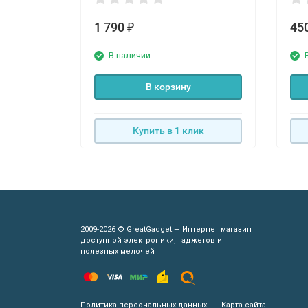
1 790
45
₽
В наличии
В корзину
Купить в 1 клик
2009-2026 © GreatGadget — Интернет магазин
доступной электроники, гаджетов и
полезных мелочей
Политика персональных данных
Карта сайта