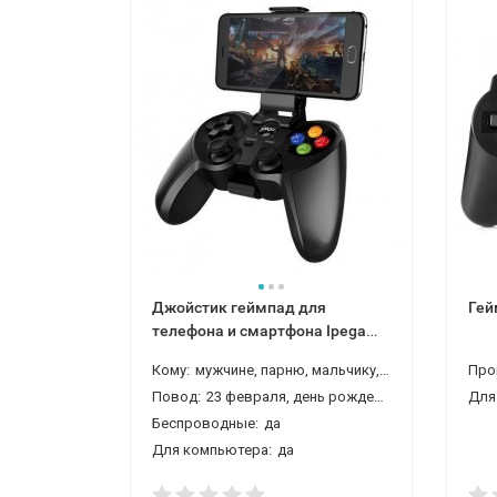
Джойстик геймпад для
Гей
телефона и смартфона Ipega
9078
Кому:
мужчине, парню, мальчику, сыну, внуку, брату, другу
Про
Повод:
23 февраля, день рождения, новый год
Для
Беспроводные:
да
Для компьютера:
да