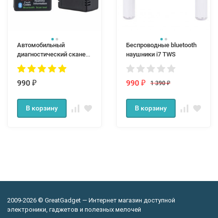
Автомобильный
Беспроводные bluetooth
диагностический сканер
наушники i7 TWS
адаптер ELM327 V 1.5
Bluetooth OBD2
990
990
1 390
₽
₽
₽
В корзину
В корзину
2009-2026 © GreatGadget — Интернет магазин доступной
электроники, гаджетов и полезных мелочей