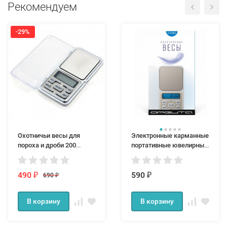
Рекомендуем
-29%
Охотничьи весы для
Электронные карманные
пороха и дроби 200
портативные ювелирные
грамм 0,01 гр.
весы 0,01 г Орбита мини
500 граммовые
490
590
690
₽
₽
₽
В корзину
В корзину