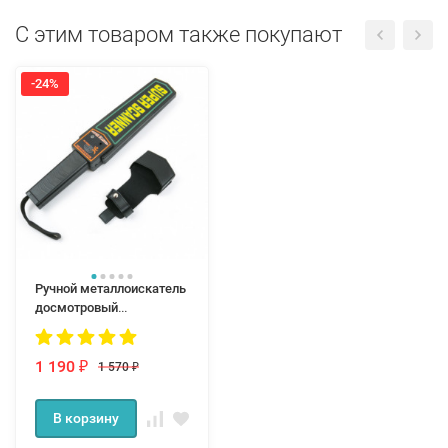
С этим товаром также покупают
-24%
Ручной металлоискатель
досмотровый
металлодетектор Super
Scanner
1 190
1 570
₽
₽
В корзину