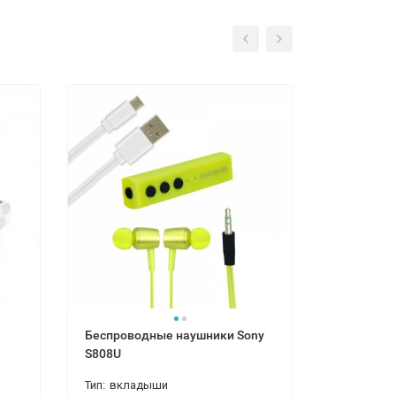
Беспроводные наушники Sony
Блютуз н
S808U
Тип:
вкладыши
Тип:
вкла