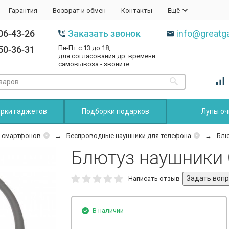
Гарантия
Возврат и обмен
Контакты
Ещё
06-43-26
Заказать звонок
info@greatga
50-36-31
Пн-Пт с 13 до 18,
для согласования др. времени
самовывоза - звоните
рки гаджетов
Подборки подарков
Лупы оч
и смартфонов
Беспроводные наушники для телефона
Блю
Блютуз наушники
Написать отзыв
В наличии