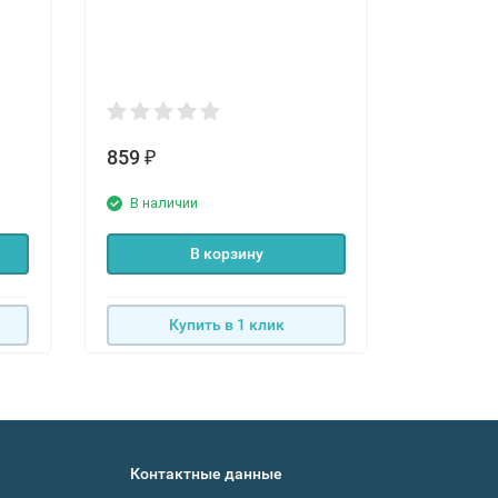
859
859
₽
₽
В наличии
В нали
В корзину
Купить в 1 клик
К
Контактные данные