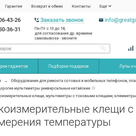
Гарантия
Возврат и обмен
Контакты
Ещё
06-43-26
Заказать звонок
info@greatga
50-36-31
Пн-Пт с 13 до 18,
для согласования др. времени
самовывоза - звоните
рки гаджетов
Подборки подарков
Лупы оч
я
Оборудование для ремонта сотовых и мобильных телефонов, пла
орогие мультиметры универсальные китайские
оизмерительные клещи, мультиметры с токовыми клещами, клемметр
коизмерительные клещи с
мерения температуры