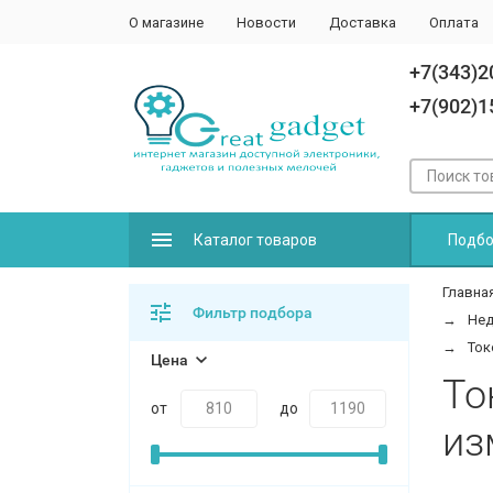
О магазине
Новости
Доставка
Оплата
+7(343)2
+7(902)1
Каталог товаров
Подбо
Главна
Фильтр подбора
Нед
Ток
Цена
То
от
до
из