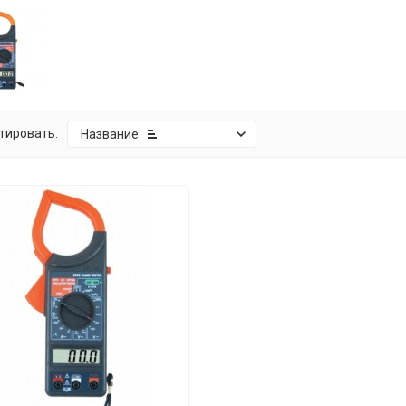
тировать:
Название