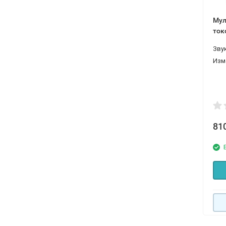
Мул
ток
кле
Зву
тер
Изм
81