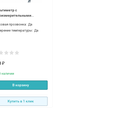
ьтиметр с
оизмерительными
щами (клемметр) с
ковая прозвонка:
Да
мопарой M 266 clamp meter
ерение температуры:
Да
0
₽
В наличии
В корзину
Купить в 1 клик