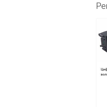
Ре
Циф
вол
(во
амп
100