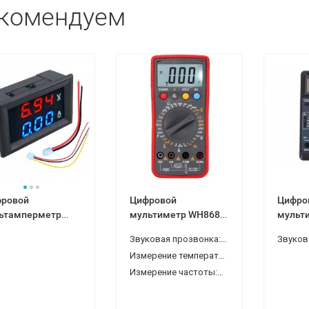
комендуем
ровой
Цифровой
Цифро
ьтамперметр
мультиметр WH868
мульти
льтметр +
со звуковой
(DT 890
Звуковая прозвонка:
Да
ерметр) DC 0-
прозвонкой
звуков
Измерение температуры:
Да
В, 0-10А
функцией измерения
прозв
частоты и
Измерение частоты:
Да
температуры