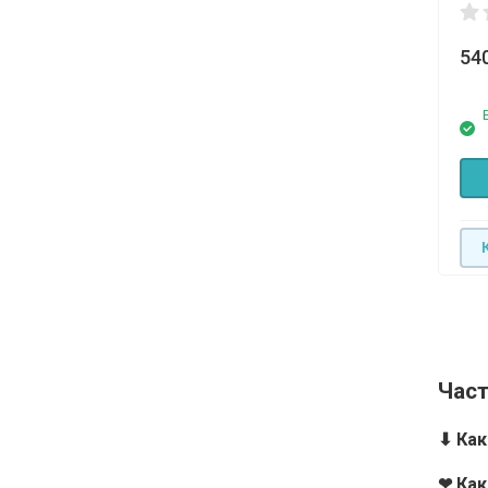
54
Час
⬇ Ка
❤ Как