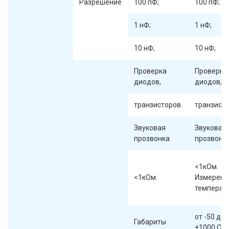
Разрешение
100 пФ;
100 пФ;
1 нФ;
1 нФ;
10 нФ;
10 нФ;
Проверка
Проверка
диодов,
диодов,
транзисторов.
транзисто
Звуковая
Звуковая
прозвонка
прозвонк
<1кОм.
<1кОм.
Измерени
температ
от -50 до
Габариты
+1000 С.