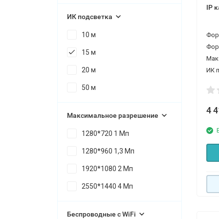
IP 
ИК подсветка
10 м
Фор
Фор
15 м
Мак
20 м
ИК 
50 м
4 
Максимальное разрешение
1280*720 1 Мп
1280*960 1,3 Мп
1920*1080 2 Мп
2550*1440 4 Мп
Беспроводные с WiFi