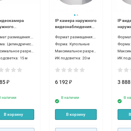
видеокамера
IP камера наружного
IP вид
ужного
видеонаблюдения
наруж
людения
ORVPC638
наблю
Формат размещения:
Уличные
Формат размещения:
Уличные
P7022
ORVPC
ма:
Цилиндрические
Форма:
Купольные
Форма:
Максимальное разрешение:
2550*1440 4 Мп
Максимальное разрешение:
2550*1440 4 
подсветка:
15 м
ИК подсветка:
20 м
ИК под
285
6 192
3 88
₽
₽
В наличии
В наличии
В н
В корзину
В корзину
В