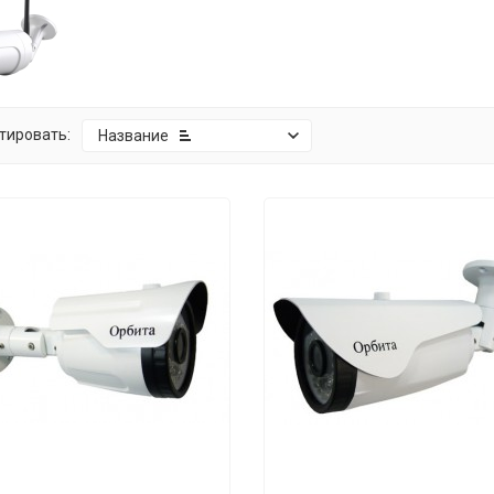
тировать:
Название