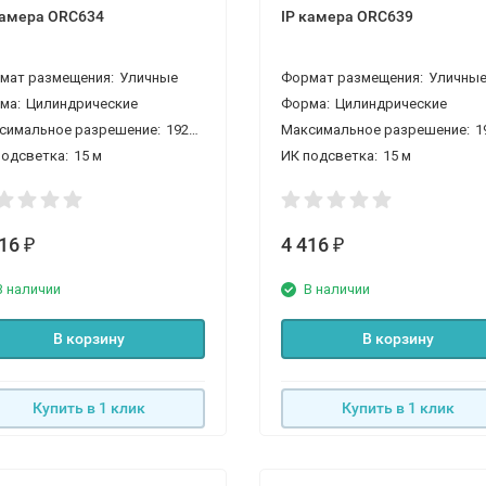
камера ORС634
IP камера ORС639
мат размещения:
Уличные
Формат размещения:
Уличны
ма:
Цилиндрические
Форма:
Цилиндрические
симальное разрешение:
1920*1080 2 Мп
Максимальное разрешение:
1920*1
подсветка:
15 м
ИК подсветка:
15 м
416
4 416
₽
₽
В наличии
В наличии
В корзину
В корзину
Купить в 1 клик
Купить в 1 клик