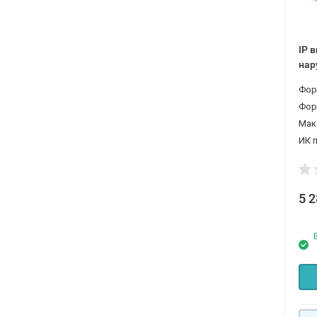
IP 
нар
наб
ORV
Фор
ИК 
5 