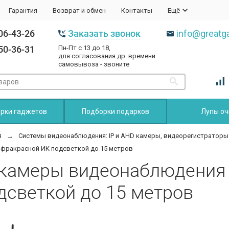
Гарантия
Возврат и обмен
Контакты
Ещё
06-43-26
Заказать звонок
info@greatga
50-36-31
Пн-Пт с 13 до 18,
для согласования др. времени
самовывоза - звоните
рки гаджетов
Подборки подарков
Лупы оч
я
Системы видеонаблюдения: IP и AHD камеры, видеорегистраторы
нфракрасной ИК подсветкой до 15 метров
 камеры видеонаблюдения 
дсветкой до 15 метров