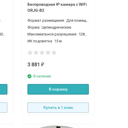
Беспроводная IP камера с WiFi
ORJG-B2
е
Формат размещения:
Для помещений
Форма:
Цилиндрические
080 2 Мп
Максимальное разрешение:
1280*720 1 Мп
ИК подсветка:
15 м
3 881
₽
В наличии
В корзину
Купить в 1 клик