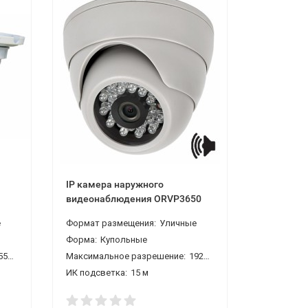
IP камера наружного
видеонаблюдения ORVP3650
е
Формат размещения:
Уличные
Форма:
Купольные
440 4 Мп
Максимальное разрешение:
1920*1080 2 Мп
ИК подсветка:
15 м