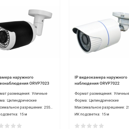
камера наружного
IP видеокамера наружного
еонаблюдения ORVP7023
наблюдения ORVP7022
мат размещения:
Уличные
Формат размещения:
Уличны
ма:
Цилиндрические
Форма:
Цилиндрические
симальное разрешение:
2550*1440 4 Мп
Максимальное разрешение:
2550*1
подсветка:
15 м
ИК подсветка:
15 м