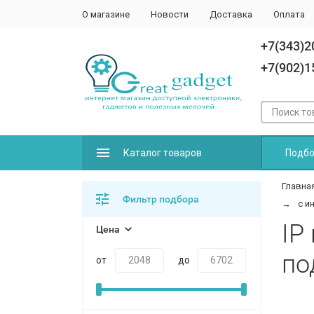
О магазине
Новости
Доставка
Оплата
+7(343)2
+7(902)1
Каталог товаров
Подбо
Главна
Фильтр подбора
с и
IP
Цена
по
от
до