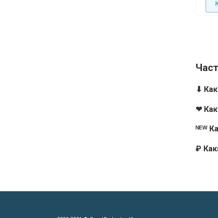
Час
⬇ Ка
❤ Как
ᴺᴱᵂ К
₽ Ка