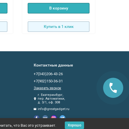
В корзину
Купить в 1 клик
К
Контактные данные
+7(343)206-43-26
+7(902)150-36-31
Заказать звонок
г. Екатеринбург,
пер. Автоматики,
д. 3/1, оф. 308
info@greatgadget.ru
Хорошо
итать, что Вас это устраивает.