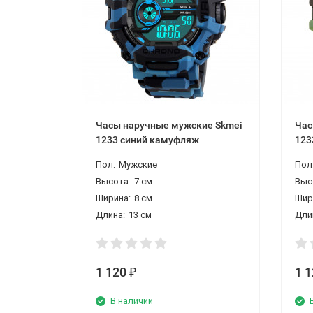
Часы наручные мужские Skmei
Час
1233 синий камуфляж
123
Пол:
Мужские
Пол
Высота:
7 см
Выс
Ширина:
8 см
Шир
Длина:
13 см
Дли
1 120
1 
₽
В наличии