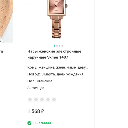
та
Часы женские электронные
Часы жен
наручные Skmei 1407
наручные
Кому:
женщине, жене, маме, девушке, любимой, бабушке
Пол:
Женс
Повод:
8 марта, день рождения
Skmei:
да
Пол:
Женские
Skmei:
да
1 568
1 568
₽
₽
В наличии
В нали