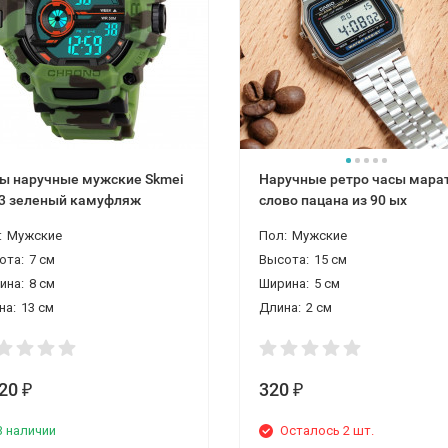
ы наручные мужские Skmei
Наручные ретро часы мара
3 зеленый камуфляж
слово пацана из 90 ых
:
Мужские
Пол:
Мужские
ота:
7 см
Высота:
15 см
ина:
8 см
Ширина:
5 см
на:
13 см
Длина:
2 см
120
320
₽
₽
В наличии
Осталось 2 шт.