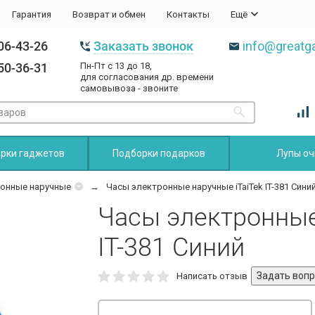
Гарантия
Возврат и обмен
Контакты
Ещё
06-43-26
Заказать звонок
info@greatga
50-36-31
Пн-Пт с 13 до 18,
для согласования др. времени
самовывоза - звоните
рки гаджетов
Подборки подарков
Лупы оч
онные наручные
Часы электронные наручные iTaiTek IT-381 Сини
Часы электронные
IT-381 Синий
Написать отзыв