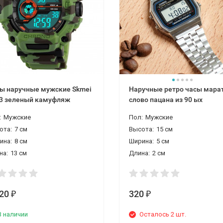
ы наручные мужские Skmei
Наручные ретро часы мара
3 зеленый камуфляж
слово пацана из 90 ых
:
Мужские
Пол:
Мужские
ота:
7 см
Высота:
15 см
ина:
8 см
Ширина:
5 см
на:
13 см
Длина:
2 см
120
320
₽
₽
В наличии
Осталось 2 шт.