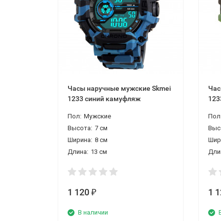
Часы наручные мужские Skmei
Час
1233 синий камуфляж
123
Пол:
Мужские
Пол
Высота:
7 см
Выс
Ширина:
8 см
Шир
Длина:
13 см
Дли
1 120
1 
₽
В наличии