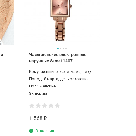
та
Часы женские электронные
Часы жен
наручные Skmei 1407
наручные
Кому:
женщине, жене, маме, девушке, любимой, бабушке
Пол:
Женс
Повод:
8 марта, день рождения
Skmei:
да
Пол:
Женские
Skmei:
да
1 568
1 568
₽
₽
В наличии
В нали