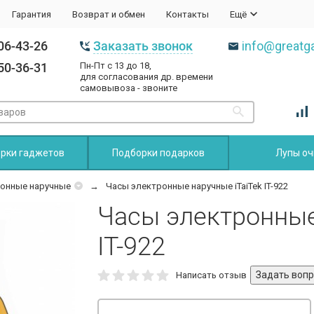
Гарантия
Возврат и обмен
Контакты
Ещё
06-43-26
Заказать звонок
info@greatga
50-36-31
Пн-Пт с 13 до 18,
для согласования др. времени
самовывоза - звоните
рки гаджетов
Подборки подарков
Лупы оч
онные наручные
Часы электронные наручные iTaiTek IT-922
Часы электронные
IT-922
Написать отзыв