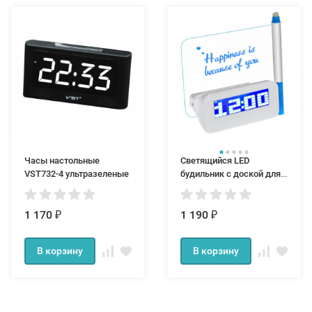
Часы настольные
Светящийся LED
VST732-4 ультразеленые
будильник с доской для
записей
1 170
1 190
₽
₽
В корзину
В корзину