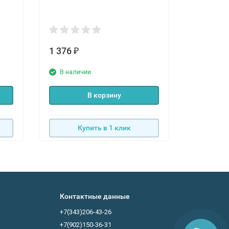
Тип:
альте
1 376
1 820
₽
₽
В наличии
В нали
В корзину
Купить в 1 клик
К
Контактные данные
+7(343)206-43-26
+7(902)150-36-31