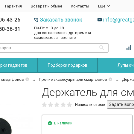
Гарантия
Возврат и обмен
Контакты
Ещё
06-43-26
Заказать звонок
info@greatga
50-36-31
Пн-Пт с 13 до 18,
для согласования др. времени
самовывоза - звоните
рки гаджетов
Подборки подарков
Лупы оч
и смартфонов
Прочие акссесуары для смартфонов
Держа
Держатель для с
Написать отзыв
В наличии