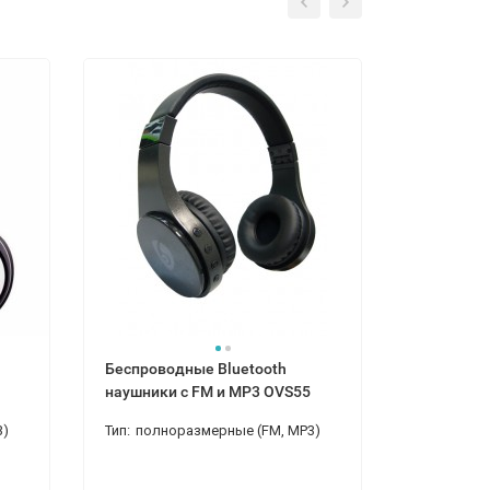
-17%
Беспроводные Bluetooth
Беспрово
наушники с FM и MP3 OVS55
наушники
3)
Тип:
полноразмерные (FM, MP3)
По увлече
Кому:
мужчине, женщине, девушке
Повод:
де