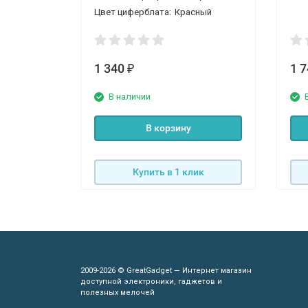
Цвет циферблата:
Красный
1 340
1 
₽
В наличии
В корзину
Купить в 1 клик
2009-2026 © GreatGadget — Интернет магазин
доступной электроники, гаджетов и
полезных мелочей