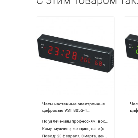
С этим товаром та
Часы настенные электронные
Час
цифровые VST 805S-1
циф
термометр, гигрометр
тер
По увлечениям профессиям:
воспитателю, врачу, директору, начальнику, руководителю, тренеру
Кому:
мужчине, женщине, папе (отцу), маме, брату, сестре, другу, подруге, дедушке, бабушке, коллеге, родителям, молодоженам
Повод:
23 февраля, 8 марта, день рождения, новый год, новоселье, свадьба, день учителя