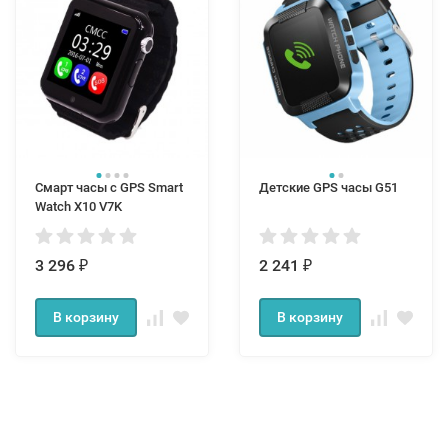
Смарт часы c GPS Smart
Детские GPS часы G51
Watch X10 V7K
3 296
2 241
₽
₽
В корзину
В корзину