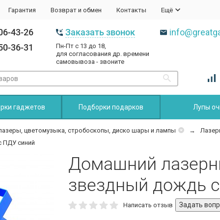
Гарантия
Возврат и обмен
Контакты
Ещё
06-43-26
Заказать звонок
info@greatga
50-36-31
Пн-Пт с 13 до 18,
для согласования др. времени
самовывоза - звоните
рки гаджетов
Подборки подарков
Лупы оч
лазеры, цветомузыка, стробоскопы, диско шары и лампы
Лазер
 ПДУ синий
Домашний лазерн
звездный дождь с
Написать отзыв