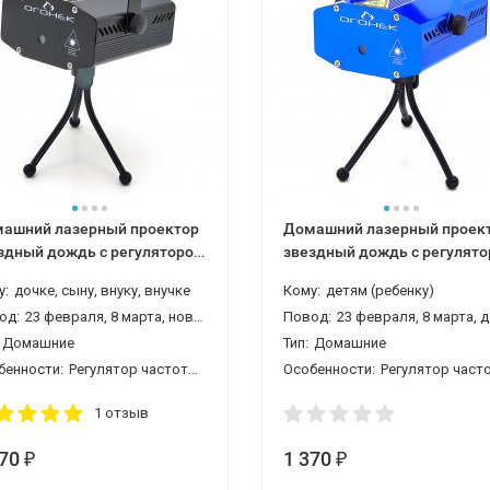
ашний лазерный проектор
Домашний лазерный проек
здный дождь с регулятором
звездный дождь с регулят
ный
синий
у:
дочке, сыну, внуку, внучке
Кому:
детям (ребенку)
од:
23 февраля, 8 марта, новый год
Повод:
23 февраля, 8 марта, день рождения, новый
Домашние
Тип:
Домашние
бенности:
Регулятор частоты вспышек и вращения мотора
Особенности:
Регулятор частоты вспышек и вращения мо
1 отзыв
370
1 370
₽
₽