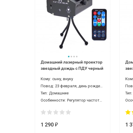
Домашний лазерный проектор
Дом
звездный дождь с ПДУ черный
зве
чер
Кому:
сыну, внуку
Ком
Повод:
23 февраля, день рождения, новый год, 1 сентября (день знаний)
Пов
Тип:
Домашние
Тип:
Особенности:
Регулятор частоты вспышек и вращения мотора, С пультом
Осо
1 290
1 
₽