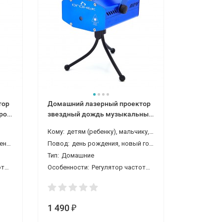
тор
Домашний лазерный проектор
Домашний
ором
звездный дождь музыкальный
звездный
синий
черный
Кому:
детям (ребенку), мальчику, девочке
Кому:
маль
 год
Повод:
день рождения, новый год, 1 сентября (день знаний)
Повод:
23 
Тип:
Домашние
Тип:
Дома
тора
Особенности:
Регулятор частоты вспышек и вращения мотора, Музыкальные
Особеннос
1 490
1 490
₽
₽