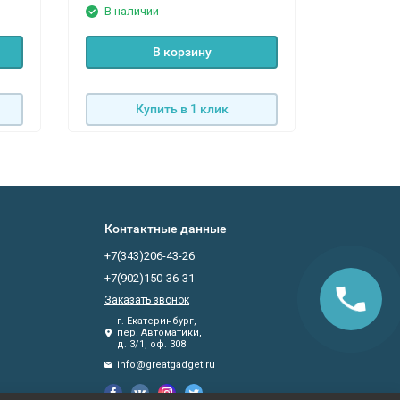
В наличии
В нали
В корзину
Купить в 1 клик
К
Контактные данные
+7(343)206-43-26
+7(902)150-36-31
Заказать звонок
г. Екатеринбург,
пер. Автоматики,
д. 3/1, оф. 308
info@greatgadget.ru