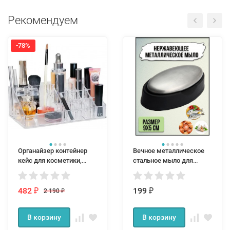
Рекомендуем
-78%
Органайзер контейнер
Вечное металлическое
кейс для косметики,
стальное мыло для
мелочей и аксессуаров
устранения запахов из
нержавеющей стали
482
199
2 190
₽
₽
₽
В корзину
В корзину