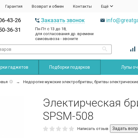
Гарантия
Возврат и обмен
Контакты
Ещё
06-43-26
Заказать звонок
info@greatga
50-36-31
Пн-Пт с 13 до 18,
для согласования др. времени
самовывоза - звоните
рки гаджетов
Подборки подарков
Лупы оч
овья
Недорогие мужские электробритвы, бритвы электрические
Электирческая бр
SPSM-508
Написать отзыв