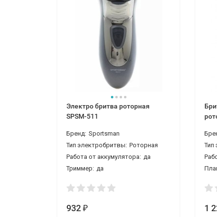
Электро бритва роторная
Бри
SPSM-511
рот
Бренд:
Sportsman
Бре
Тип электробритвы:
Роторная
Тип
Работа от аккумулятора:
да
Раб
Триммер:
да
Пла
932
1 
₽