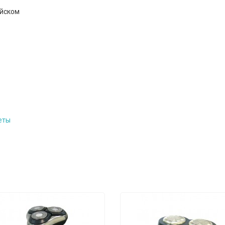
ийском
еты