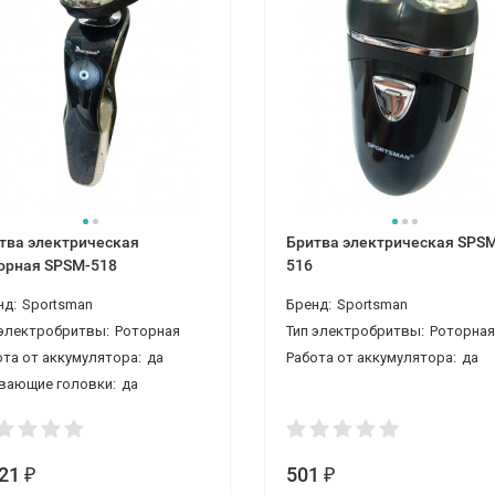
тва электрическая
Бритва электрическая SPS
орная SPSM-518
516
нд:
Sportsman
Бренд:
Sportsman
 электробритвы:
Роторная
Тип электробритвы:
Роторна
ота от аккумулятора:
да
Работа от аккумулятора:
да
вающие головки:
да
221
501
₽
₽