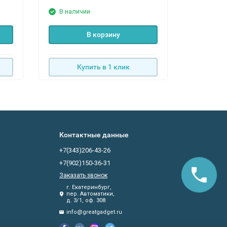
В наличии
В нали
В корзину
Купить в 1 клик
К
Контактные данные
+7(343)206-43-26
+7(902)150-36-31
Заказать звонок
г. Екатеринбург,
пер. Автоматики,
д. 3/1, оф. 308
info@greatgadget.ru