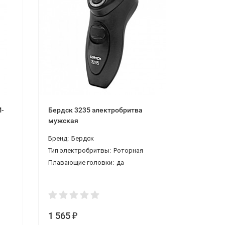
M-
Бердск 3235 электробритва
Бердск 3
мужская
мужская 
Бренд:
Бердск
Бренд:
Бе
я
Тип электробритвы:
Роторная
Тип элект
Плавающие головки:
да
1 565
1 476
₽
₽