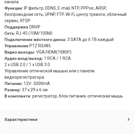
канала
Функции:
IP фильтр, DDNS, E-mail, NTP, PPPoe, ARSP,
беспроводная сеть, UPNP, FTP, Wi-Fi, центр тревоги, облачный
сервис, RTSP
Поддержка
ONVIF
Сеть:
RJ-45 (10M/100M)
Подключение жёсткого диска:
3 SATA до 6 ТВ каждый
Управление
PTZ RS485
Видео выходы:
VGA/HDMI(1080P)
Аудио вход/выход:
1 RCA / 1 RCA
2 х USB 2.0 / 1 х USB 3.0
Управление оптической мышью или с панели
видеорегистратора.
Питание:
12V- 5000mA
Размер:
37 х 29 х 6 см
В комплекте:
регистратор, блок питания, оптическая мышь
Характеристики