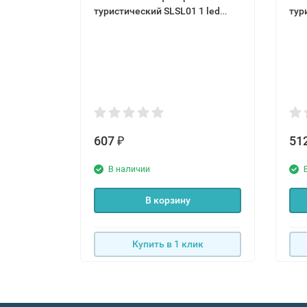
туристический SLSL01 1 led
тур
светодиод
све
607
51
₽
В наличии
В корзину
Купить в 1 клик