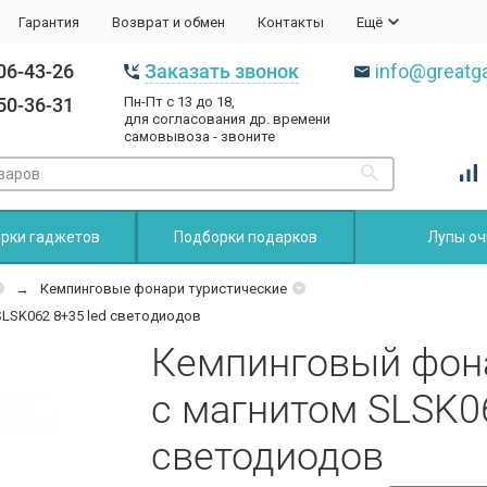
Гарантия
Возврат и обмен
Контакты
Ещё
06-43-26
Заказать звонок
info@greatga
50-36-31
Пн-Пт с 13 до 18,
для согласования др. времени
самовывоза - звоните
рки гаджетов
Подборки подарков
Лупы оч
Кемпинговые фонари туристические
SLSK062 8+35 led светодиодов
Кемпинговый фона
с магнитом SLSK06
светодиодов