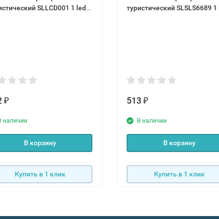
истический SLLCD001 1 led
туристический SLSLS6689 1 
тодиод
светодиод
2
513
₽
₽
В наличии
В наличии
В корзину
В корзину
Купить в 1 клик
Купить в 1 клик