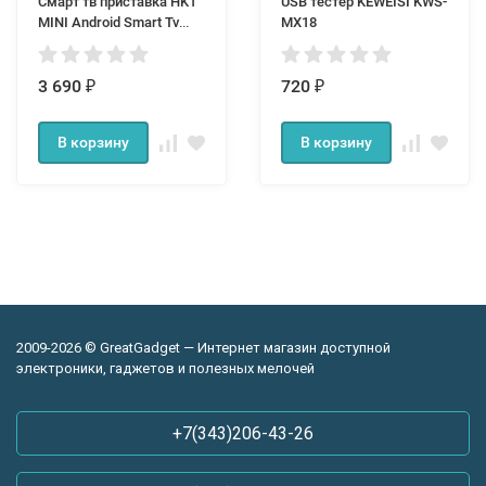
Смарт тв приставка HK1
USB тестер KEWEISI KWS-
MINI Android Smart Tv
MX18
Box 2/16
3 690
720
₽
₽
В корзину
В корзину
2009-2026 © GreatGadget — Интернет магазин доступной
электроники, гаджетов и полезных мелочей
+7(343)206-43-26