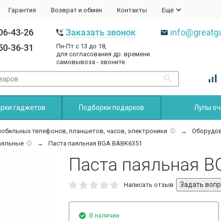
Гарантия
Возврат и обмен
Контакты
Ещё
06-43-26
Заказать звонок
info@greatga
50-36-31
Пн-Пт с 13 до 18,
для согласования др. времени
самовывоза - звоните
рки гаджетов
Подборки подарков
Лупы оч
мобильных телефонов, планшетов, часов, электроники
Оборудов
аяльные
Паста паяльная BGA BABK6351
Паста паяльная B
Написать отзыв
В наличии