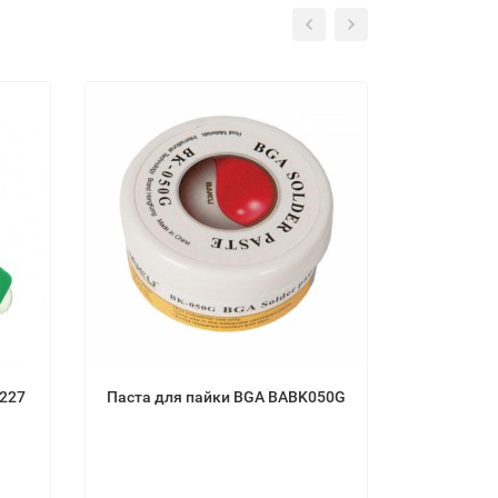
йки BABK227
Паста для пайки BGA BABK050G
Проволок
AWG