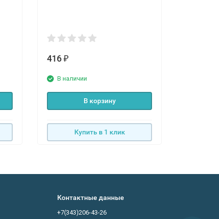
416
594
₽
₽
В наличии
В нали
В корзину
Купить в 1 клик
К
Контактные данные
+7(343)206-43-26