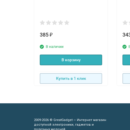
385
34
₽
В наличии
В корзину
Купить в 1 клик
2009-2026 © GreatGadget — Интернет магазин
доступной электроники, гаджетов и
полезных мелочей