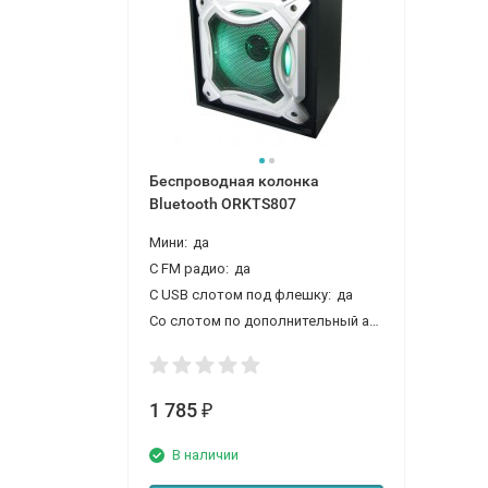
Беспроводная колонка
Bluetooth ORKTS807
Мини:
да
С FM радио:
да
С USВ слотом под флешку:
да
Со слотом по дополнительный аккумулятор:
да
1 785
₽
В наличии