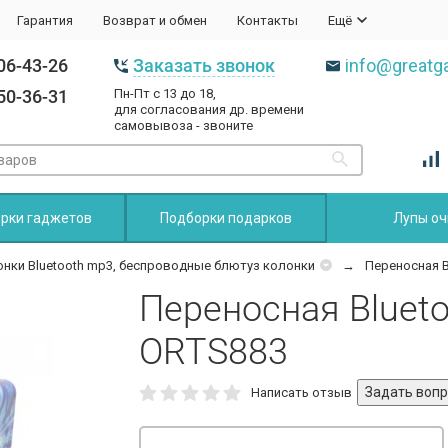
Гарантия
Возврат и обмен
Контакты
Ещё
06-43-26
Заказать звонок
info@greatga
50-36-31
Пн-Пт с 13 до 18,
для согласования др. времени
самовывоза - звоните
рки гаджетов
Подборки подарков
Лупы оч
нки Bluetooth mp3, беспроводные блютуз колонки
Переносная B
Переносная Bluet
ORTS883
Написать отзыв