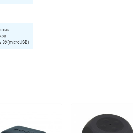
астик
ков
ь ЗУ(microUSB)