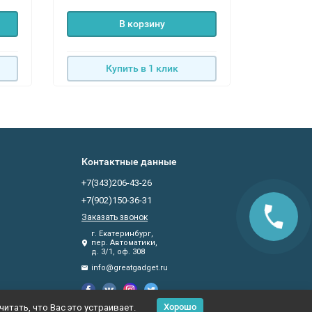
В корзину
Купить в 1 клик
К
Контактные данные
+7(343)206-43-26
+7(902)150-36-31
Заказать звонок
г. Екатеринбург,
пер. Автоматики,
д. 3/1, оф. 308
info@greatgadget.ru
Хорошо
итать, что Вас это устраивает.