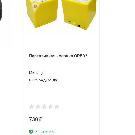
Портативная колонка ORB02
Беспрово
761
Мини:
да
С FM радио:
да
730
2 690
₽
₽
В наличии
В нали