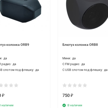
туз колонка ORB9
Блютуз колонка ORB8
и:
да
Мини:
да
M радио:
да
С FM радио:
да
SВ слотом под флешку:
да
С USВ слотом под флешку:
да
0
750
₽
₽
В наличии
В наличии