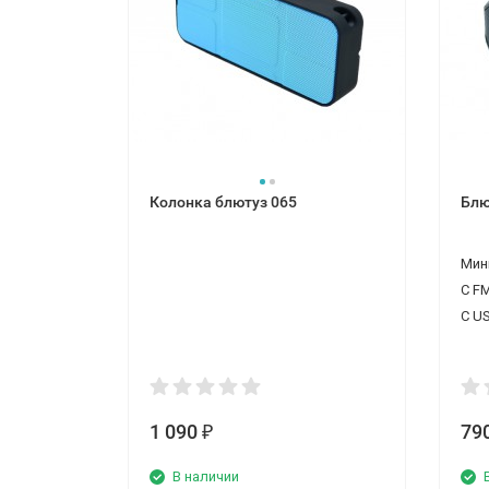
Колонка блютуз 065
Блю
Мин
С F
С U
1 090
79
₽
В наличии