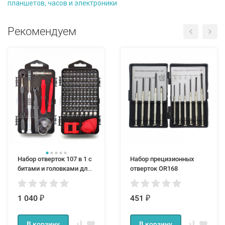
планшетов, часов и электроники
Рекомендуем
Набор отверток 107 в 1 с
Набор прецизионных
битами и головками для
отверток OR168
ремонта телефонов и
точных работ
1 040
451
₽
₽
В корзину
В корзину