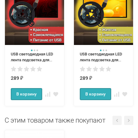
USB cветодиодная LED
USB cветодиодная LED
лента подсветка для
лента подсветка для
телевизора и монитора
телевизора и монитора
красняя 1 м IP65
желтая 1 м IP65
289
289
₽
₽
В корзину
В корзину
С этим товаром также покупают