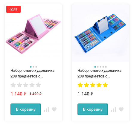
-23%
Набор юного художника
Набор юного художника
208 предметов с
208 предметов с
мольбертом в
мольбертом в
чемоданчике розовый
чемоданчике голубой
1 140
1 140
1 490
₽
₽
₽
В корзину
В корзину