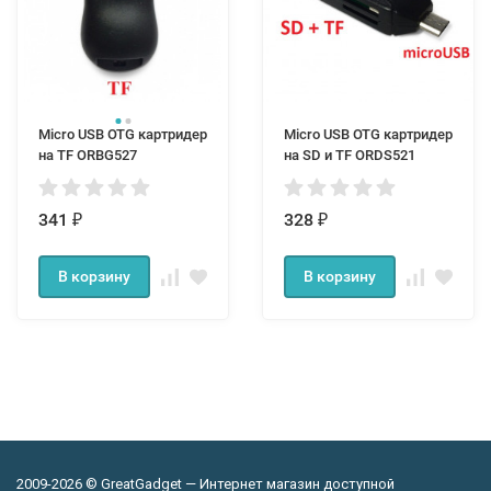
Micro USB OTG картридер
Micro USB OTG картридер
на TF ORBG527
на SD и TF ORDS521
341
328
₽
₽
В корзину
В корзину
2009-2026 © GreatGadget — Интернет магазин доступной