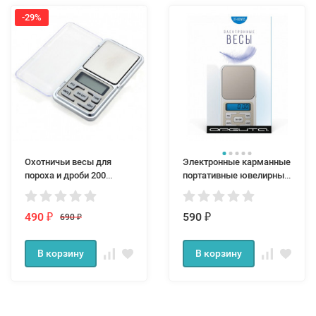
-29%
Охотничьи весы для
Электронные карманные
пороха и дроби 200
портативные ювелирные
грамм 0,01 гр.
весы 0,01 г Орбита мини
500 граммовые
490
590
690
₽
₽
₽
В корзину
В корзину