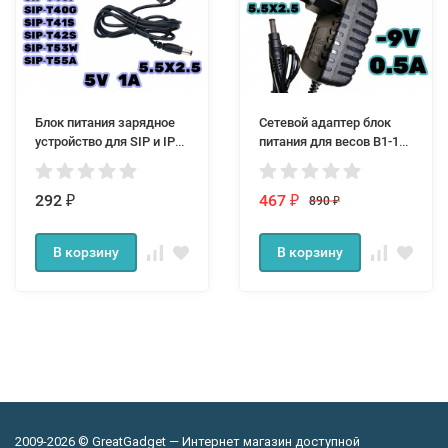
Блок питания зарядное
Сетевой адаптер блок
устройство для SIP и IP
питания для весов В1-15-
телефонов Yealink
САША зарядное
сетевой адаптер 5в
устройство -9в 0.5а
292
разъем 5.5мм
467
890
₽
₽
₽
В корзину
В корзину
2009-2026 © GreatGadget — Интернет магазин доступной