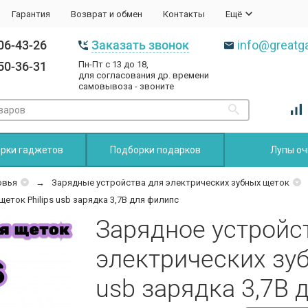
Гарантия
Возврат и обмен
Контакты
Ещё
06-43-26
Заказать звонок
info@greatga
50-36-31
Пн-Пт с 13 до 18,
для согласования др. времени
самовывоза - звоните
рки гаджетов
Подборки подарков
Лупы оч
овья
Зарядные устройства для электрических зубных щеток
еток Philips usb зарядка 3,7В для филипс
Зарядное устройс
электрических зуб
usb зарядка 3,7В 