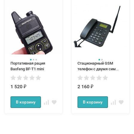
Портативная рация
Cтационарный GSM
Baofeng BF-T1 mini
телефон c двумя сим
картами ORLS981
1 520
2 160
₽
₽
В корзину
В корзину