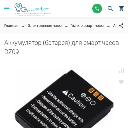
Главная
Электронные часы
Умные смарт часы
Аккумул
Аккумулятор (батарея) для смарт часов
DZ09