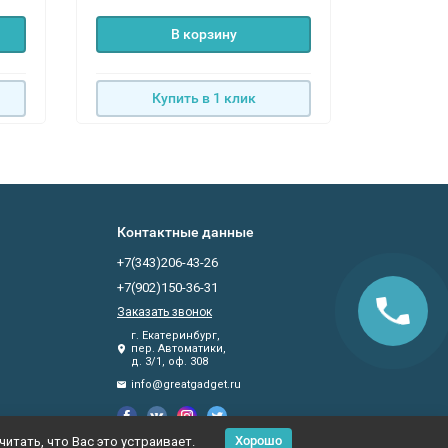
В корзину
Купить в 1 клик
К
Контактные данные
+7(343)206-43-26
+7(902)150-36-31
Заказать звонок
г. Екатеринбург,
пер. Автоматики,
д. 3/1, оф. 308
info@greatgadget.ru
Хорошо
итать, что Вас это устраивает.