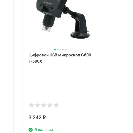
Цифровой USB микроскоп G600
Электрон
1-600X
микроскоп
3 242
4 007
₽
₽
В наличии
В нали