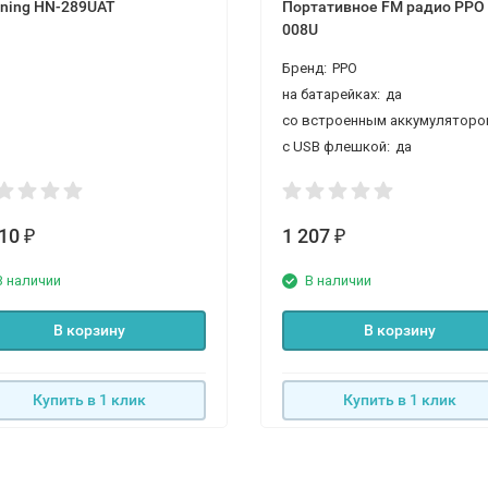
ning HN-289UAT
Портативное FM радио PPO 
008U
Бренд:
PPO
на батарейках:
да
с USB флешкой:
да
210
1 207
₽
₽
В наличии
В наличии
В корзину
В корзину
Купить в 1 клик
Купить в 1 клик