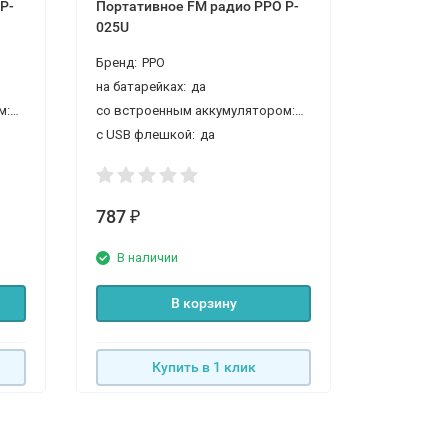
P-
Портативное FM радио PPO P-
FM радио
025U
Бренд:
PPO
Бренд:
PP
на батарейках:
да
на батарей
со встроенным аккумулятором:
да
со встроенным аккумулятором:
да
с USB флешкой:
да
с USB фле
787
787
₽
₽
В наличии
В нали
В корзину
Купить в 1 клик
К