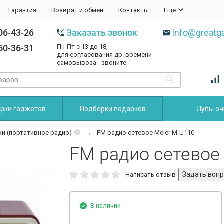
Гарантия
Возврат и обмен
Контакты
Ещё
06-43-26
Заказать звонок
info@greatga
50-36-31
Пн-Пт с 13 до 18,
для согласования др. времени
самовывоза - звоните
рки гаджетов
Подборки подарков
Лупы оч
и (портативное радио)
FM радио сетевое Meier M-U110
FM радио сетевое
Написать отзыв
В наличии